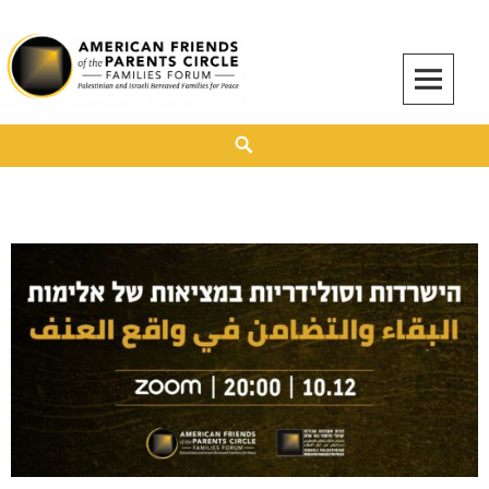
American Friends of the Parents Circle
AMERICAN FRIENDS OF THE PARENTS CIRCLE