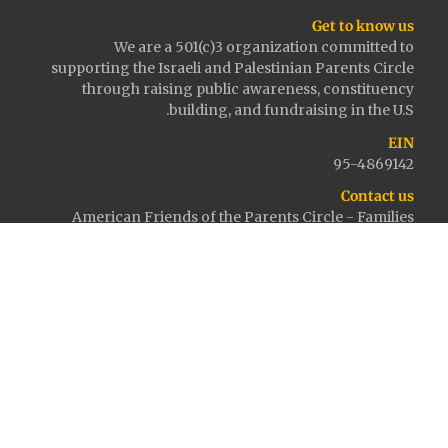
Get to know us
We are a 501(c)3 organization committed to
supporting the Israeli and Palestinian Parents Circle
through raising public awareness, constituency
building, and fundraising in the U.S.
EIN
95-4869142
Contact us
American Friends of the Parents Circle - Families
Forum
2248 Broadway #1531
New York, NY 10024
info@parentscirclefriends.org
Sign up for our newsletter
Donate now